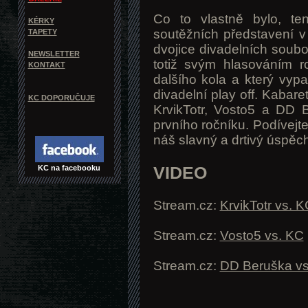
Co to vlastně bylo, te
KÉRKY
soutěžních představení v 
TAPETY
dvojice divadelních soubo
NEWSLETTER
totiž svým hlasováním r
KONTAKT
dalšího kola a který vyp
divadelní play off. Kabar
KC DOPORUČUJE
KrvikTotr, Vosto5 a DD 
prvního ročníku. Podívejte
náš slavný a drtivý úspěch
VIDEO
KC na facebooku
Stream.cz:
KrvikTotr vs. K
Stream.cz:
Vosto5 vs. KC
Stream.cz:
DD Beruška vs