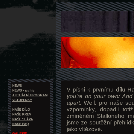
NEWS
V písni k prvnímu dílu 
NEWS - archiv
you're on your own/ And 
AKTUÁLNÍ PROGRAM
VSTUPENKY
apart.
Well, pro naše sou
vzpomínky, dopadli tot
NAŠE DÍLO
NAŠE KREV
zmíněném Stalloneho maj
NAŠE SLÁVA
jsme ze soutěžní přehlíd
NAŠE FAQ
jako vítězové.
GALERIE